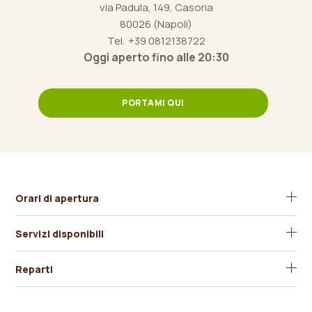
via Padula, 149, Casoria
80026 (Napoli)
Tel.
+39 0812138722
Oggi aperto fino alle 20:30
PORTAMI QUI
Orari di apertura
Servizi disponibili
Ampio Parcheggio
Reparti
Carte di Credito
Alimentari
Dodecà Casoria