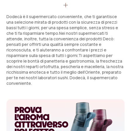
Glovo
Congelato Sfuso
Dodecà è il supermercato conveniente, che ti garantisce
Sconto 10% Over 65 ogni mercoledì
una selezione mirata di prodotti con la sicurezza di prezzi
Detergenza
bassi tutti i giorni, per una spesa semplice, senza stress e
che ti fa risparmiare tempo.Nei nostri supermercati ti
Spesa Online
Enoteca
attende, inoltre, tutta la convenienza dei prodotti Decò:
pensati per offrirti una qualità sempre costante e
Ticket Buoni Pasto
Frutta e Verdura
riconosciuta, e ti aiuteranno a confrontare i prezzi e
risparmiare sulla spesa di tutti i giorni.Ti aspettiamo per
scoprire le bontà di panetteria e gastronomia, la freschezza
Gastronomia
dei nostri reparti ortofrutta, pescheria e macelleria, la nostra
ricchissima enoteca e tutto il meglio dell’Oriente, preparato
Macelleria Assistita
per te nei nostri laboratori sushi. Dodecà, il supermercato
conveniente.
Macelleria Self
Pescheria
Salumi e Formaggi
Self Service