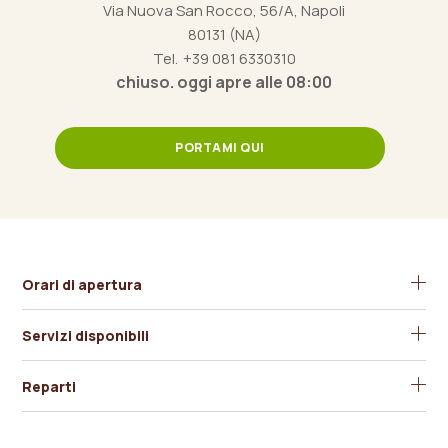
Via Nuova San Rocco, 56/A, Napoli
80131 (NA)
Tel.
+39 081 6330310
chiuso. oggi apre alle 08:00
PORTAMI QUI
Orari di apertura
Servizi disponibili
Ampio Parcheggio
Reparti
Carte di Credito
Alimentari
Dodecà Napoli