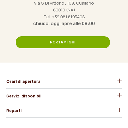
Via G. Di Vittorio , 109, Qualiano
80019 (NA)
Tel.
+39 081 8193408
chiuso. oggi apre alle 08:00
PORTAMI QUI
Orari di apertura
Servizi disponibili
Carte di Credito
Reparti
Consegna a Domicilio
Alimentari
Dodecà Qualiano